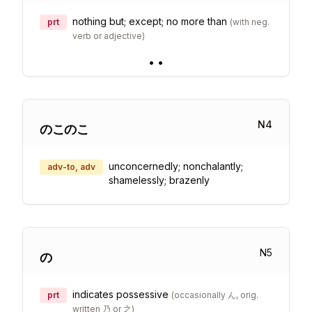
nothing but; except; no more than
prt
(
with neg.
verb or adjective
)
•
•
N
4
のこのこ
unconcernedly; nonchalantly;
adv-to, adv
shamelessly; brazenly
N
5
の
indicates possessive
prt
(
occasionally ん, orig.
written 乃 or 之
)