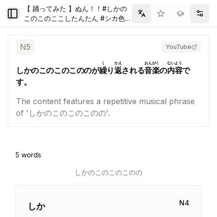
【 踊ってみた 】ぬん！！#しかの
Toggle Sidebar
Filter
Setti
このこのここしたんたん #シカ色デ
イズ 【音乃瀬奏】#vtuber #ホロラ
イブ #dance
N
5
YouTube
く
かえ
おんがく
ないよう
しかのこのこのこののが
繰
り
返
される
音楽
の
内容
で
す。
The content features a repetitive musical phrase
of 'しかのこのこのこのの'.
5
words
しかのこのこのこのの
N
4
しか