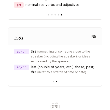
nominalizes verbs and adjectives
prt
•
•
•
•
•
N
5
この
this
adj-pn
(
something or someone close to the
speaker (including the speaker), or ideas
expressed by the speaker
)
last (couple of years, etc.); these; past;
adj-pn
this
(
in ref. to a stretch of time or date
)
•
•
おんがく
[
音楽
]